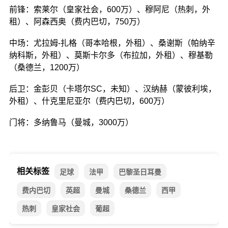
前锋：索莱尔（皇家社会，600万）、穆阿尼（热刺，外
租）、阿森西奥（费内巴切，750万）
中场：尤拉姆-扎格（哥本哈根，外租）、桑谢斯（帕纳辛
纳科斯，外租）、莫斯卡尔多（布拉加，外租）、穆基勒
（桑德兰，1200万）
后卫：金彭贝（卡塔尔SC，未知）、汉纳赫（蒙彼利埃，
外租）、什克里尼亚尔（费内巴切，600万）
门将：多纳鲁马（曼城，3000万）
相关标签
足球
法甲
巴黎圣日耳曼
费内巴切
英超
曼城
桑德兰
西甲
热刺
皇家社会
葡超