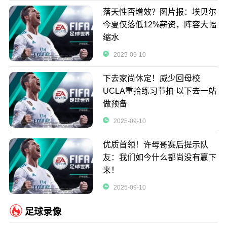
落天性否增效？图片报：埃贝尔
今夏仅落低12%薪资，阵容大幅
缩水
2025-09-10
下去家尚休定！威少回母校
UCLA重拾练习节拍 以下去一站
做预备
2025-09-10
优质首领！许母哥赛后提示队
友：我们如今什么都尚没有赢下
来！
2025-09-10
足球录像