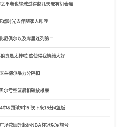
非之乎者也输球过得憋几天庶有机会赢
花点时光去伴随家人咔唑
消化尼佩尔以及库里连列第二
狼真是太棒啦 这使得我情绪大好
力压兰德尔暴力分隔扣
戈贝尔亏空篮暴扣磕放雄鹿
中&罚球6中5 砍下来15分4篮板
逊广场花园升起运NBA杯冠以军旗号