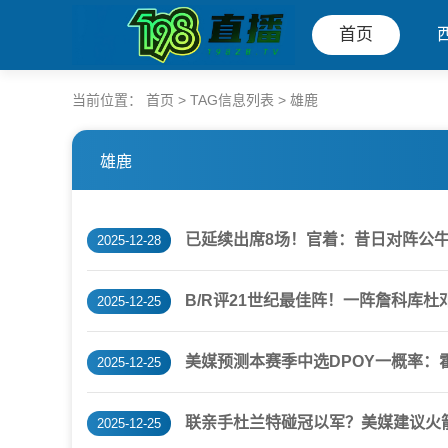
首页
当前位置：
首页
> TAG信息列表 > 雄鹿
雄鹿
已延续出席8场！官着：昔日对阵公牛
2025-12-28
B/R评21世纪最佳阵！一阵詹科库杜
2025-12-25
美媒预测本赛季中选DPOY一概率：霍
2025-12-25
联亲手杜兰特碰冠以军？美媒建议火箭
2025-12-25