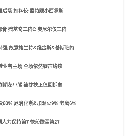
养强后场 如科较·蓄特跟小西承斯
邓肯 戥基奇二阵C 奥尼尔仅三阵
强 故意格兰特&维金斯&基斯珀特
转业者主场 全场依然嘘声络续
到期左小腿 被搀扶正值回拆室
0% 尼消化斯&加温火9% 老鹰6%
人力保持第7 快船跌至第27