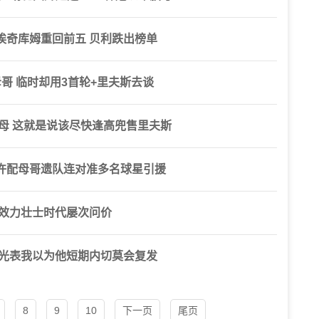
埃奇库姆重回前五 贝利跌出榜单
哥 临时却用3首轮+里夫斯去谈
母 这就是说该尽快逢高兜售里夫斯
许配母哥遗队连对准多名球星引援
斯效力壮士时代屡次问价
时光表我以为他短期内切莫会复发
8
9
10
下一页
尾页