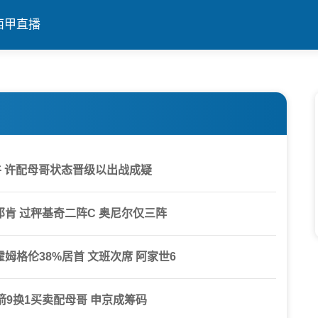
西甲直播
 许配母哥状态晋级以出战成疑
邓肯 过秤基奇二阵C 奥尼尔仅三阵
姆格伦38%居首 文班次席 阿家世6
9换1买卖配母哥 申京成筹码