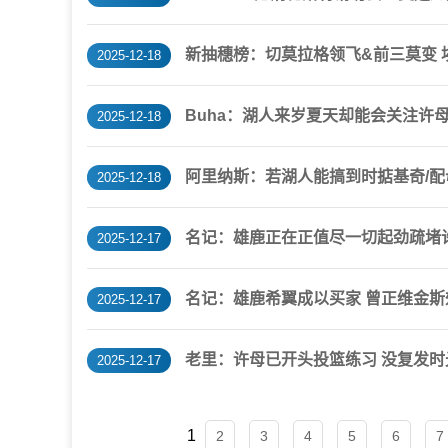
新抽穗榜：切莫拉格领飞&前三莫变 
2025-12-18
Buha：湖人来岁夏天却能会关注许母
2025-12-18
阿里纳斯：若湖人能搞到时掂基奇/配
2025-12-18
名记：雄鹿正在正值尽一切起劲疏堵
2025-12-17
名记：雄鹿希翼成以买家 曾正维金
2025-12-17
老里：许母已开头投篮练习 没复发
2025-12-17
1
2
3
4
5
6
7