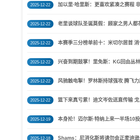
加以里·哈里斯：更喜欢紧凑之赛程 
2025-12-22
老里谈球队圣诞莫假：顾家之男人都
2025-12-22
本赛季三分榜单前十：米切尔居首 
2025-12-22
兴奋到期鼓掌！里免斯：KG回由丛林
2025-12-22
风驰触电掣！罗林斯持球强攻 腾飞
2025-12-22
篮下来真亏累！迪文岑佐送直传输 
2025-12-22
本身抡！迈尔斯·特纳上来一半场10投4
2025-12-19
Shams：尼消化斯将请勿会正麦迪
2025-12-18