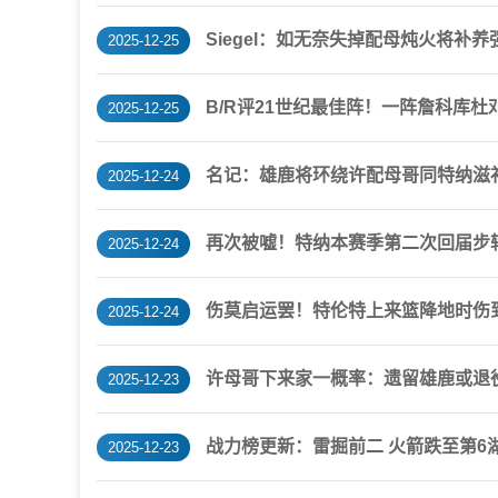
Siegel：如无奈失掉配母炖火将补
2025-12-25
B/R评21世纪最佳阵！一阵詹科库杜
2025-12-25
名记：雄鹿将环绕许配母哥同特纳滋补
2025-12-24
再次被嘘！特纳本赛季第二次回届步
2025-12-24
伤莫启运罢！特伦特上来篮降地时伤
2025-12-24
许母哥下来家一概率：遗留雄鹿或退役6
2025-12-23
战力榜更新：雷掘前二 火箭跌至第6湖
2025-12-23