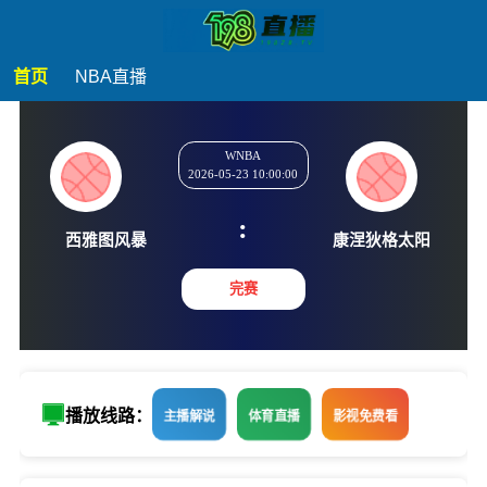
首页
NBA直播
WNBA
2026-05-23 10:00:00
:
西雅图风暴
康涅狄格
完赛
播放线路：
主播解说
体育直播
影视免费看