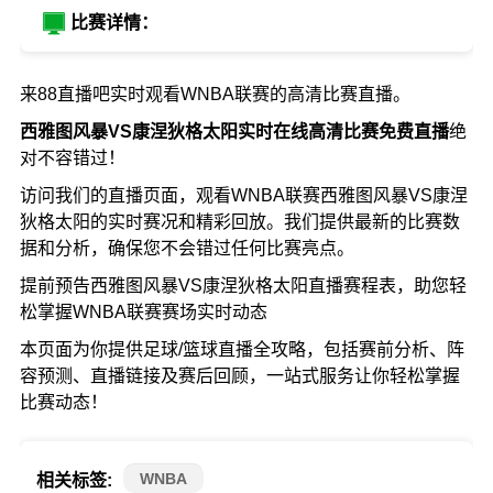
比赛详情：
来88直播吧实时观看WNBA联赛的高清比赛直播。
西雅图风暴VS康涅狄格太阳实时在线高清比赛免费直播
绝
对不容错过！
访问我们的直播页面，观看WNBA联赛西雅图风暴VS康涅
狄格太阳的实时赛况和精彩回放。我们提供最新的比赛数
据和分析，确保您不会错过任何比赛亮点。
提前预告西雅图风暴VS康涅狄格太阳直播赛程表，助您轻
松掌握WNBA联赛赛场实时动态
本页面为你提供足球/篮球直播全攻略，包括赛前分析、阵
容预测、直播链接及赛后回顾，一站式服务让你轻松掌握
比赛动态！
WNBA
相关标签: